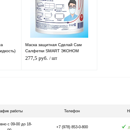
ca
Маска защитная Сделай Сам
идкость)
Салфетки SMART ЭКОНОМ
тво
одноразовые индивидуальные
277,5 руб.
/ шт
барьерные №50
В корзину
равнению
Купить в 1 клик
К сравнению
аличии
В избранное
В наличии
рафик работы
Телефон
Н
но с 09-00 до 18-
+7 (978) 853-0-800
д