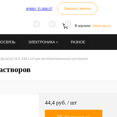
Заказать звонок
8(800) 35-008-07
0
0
0
пока пусто
В корзине
ИОСВЯЗЬ
ЭЛЕКТРОНИКА +
РАЗНОЕ
 Дозатор OLD-33B LUX для антибактериальных растворов
астворов
44,4 руб.
/ шт