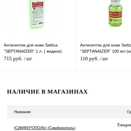
Антисептик для кожи Settica
Антисептик для кожи Setti
“SEPTANAIZER” 1 л. ( жидкое)
“SEPTANAIZER” 100 мл (ж
противовирусный. Еврофлакон под
обеззараживающее средс
715 руб.
110 руб.
/ шт
/ шт
дозатор
В корзину
В корзину
НАЛИЧИЕ В МАГАЗИНАХ
Купить в 1 клик
К сравнению
Купить в 1 клик
К с
В избранное
В наличии
В избранное
В н
Название
Г
Ежеднев
(СИМФЕРОПОЛЬ) (Симферополь)