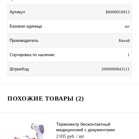
Артикул
Б0000010913
Базовая единица
шт
Производитель
Китай
Сортировка по наличию
1
ШтрихКод
2000990843111
ПОХОЖИЕ ТОВАРЫ (2)
Термометр бесконтактный
медицинский с документами
инфракрасный F01
2 035 руб.
/ шт