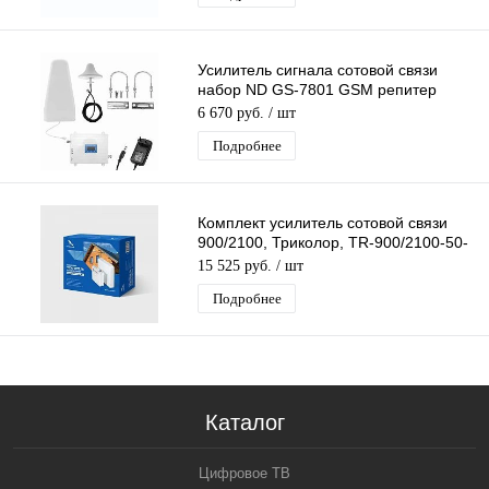
Усилитель сигнала сотовой связи
набор ND GS-7801 GSM репитер
Готовый Комплект
6 670 руб.
/ шт
(GSM+DCS+WCDMA+LTE)
Подробнее
Комплект усилитель сотовой связи
900/2100, Триколор, TR-900/2100-50-
kit
15 525 руб.
/ шт
Подробнее
Каталог
Цифровое ТВ