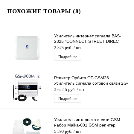
ПОХОЖИЕ ТОВАРЫ (8)
Усилитель интернет сигнала BAS-
2325 "CONNECT STREET DIRECT
3G/4G"
2 875 руб.
/ шт
Подробнее
Репитер Орбита OT-GSM23
Усилитель сигнала сотовой связи 2G-
900, Комплект Усилитель GSM+2
3 622,5 руб.
/ шт
антенны GSM
Подробнее
Усилитель интернета и сети GSM
набор Malka-001 GSM репитер
Трехдиапазонный Готовый Комплект
5 390 руб.
/ шт